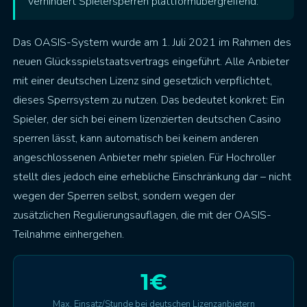
verhindert Spielersperren plattformübergreifend.
Das OASIS-System wurde am 1. Juli 2021 im Rahmen des
neuen Glücksspielstaatsvertrags eingeführt. Alle Anbieter
mit einer deutschen Lizenz sind gesetzlich verpflichtet,
dieses Sperrsystem zu nutzen. Das bedeutet konkret: Ein
Spieler, der sich bei einem lizenzierten deutschen Casino
sperren lässt, kann automatisch bei keinem anderen
angeschlossenen Anbieter mehr spielen. Für Hochroller
stellt dies jedoch eine erhebliche Einschränkung dar – nicht
wegen der Sperren selbst, sondern wegen der
zusätzlichen Regulierungsauflagen, die mit der OASIS-
Teilnahme einhergehen.
1€
Max. Einsatz/Stunde bei deutschen Lizenzanbietern