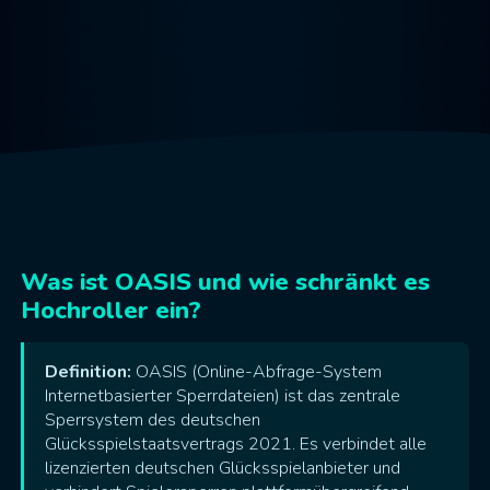
Was ist OASIS und wie schränkt es
Hochroller ein?
Definition:
OASIS (Online-Abfrage-System
Internetbasierter Sperrdateien) ist das zentrale
Sperrsystem des deutschen
Glücksspielstaatsvertrags 2021. Es verbindet alle
lizenzierten deutschen Glücksspielanbieter und