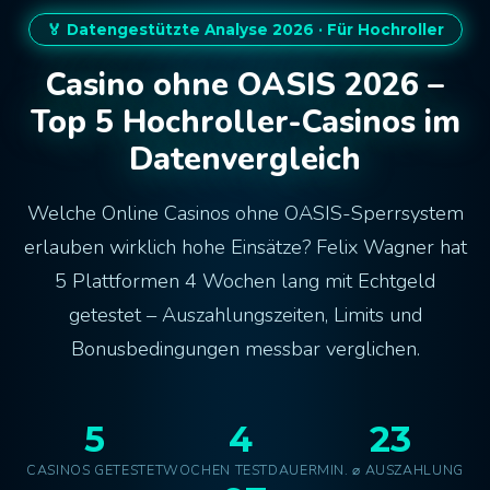
🏅 Datengestützte Analyse 2026 · Für Hochroller
Casino ohne OASIS 2026 –
Top 5 Hochroller-Casinos im
Datenvergleich
Welche Online Casinos ohne OASIS-Sperrsystem
erlauben wirklich hohe Einsätze? Felix Wagner hat
5 Plattformen 4 Wochen lang mit Echtgeld
getestet – Auszahlungszeiten, Limits und
Bonusbedingungen messbar verglichen.
5
4
23
CASINOS GETESTET
WOCHEN TESTDAUER
MIN. ⌀ AUSZAHLUNG