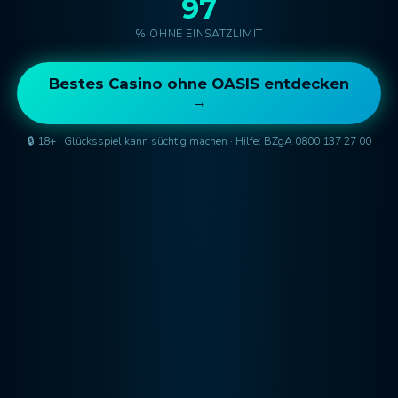
97
% OHNE EINSATZLIMIT
Bestes Casino ohne OASIS entdecken
→
🔒 18+ · Glücksspiel kann süchtig machen · Hilfe: BZgA 0800 137 27 00