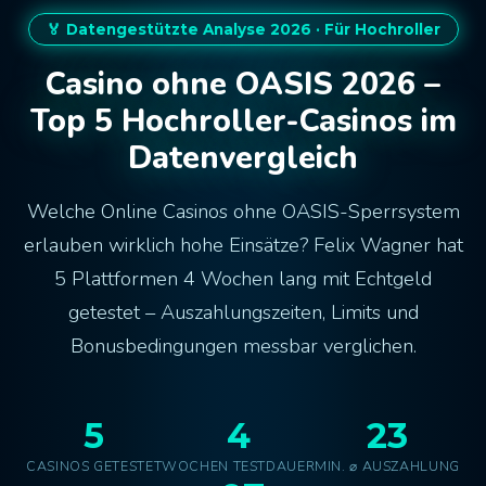
🏅 Datengestützte Analyse 2026 · Für Hochroller
Casino ohne OASIS 2026 –
Top 5 Hochroller-Casinos im
Datenvergleich
Welche Online Casinos ohne OASIS-Sperrsystem
erlauben wirklich hohe Einsätze? Felix Wagner hat
5 Plattformen 4 Wochen lang mit Echtgeld
getestet – Auszahlungszeiten, Limits und
Bonusbedingungen messbar verglichen.
5
4
23
CASINOS GETESTET
WOCHEN TESTDAUER
MIN. ⌀ AUSZAHLUNG