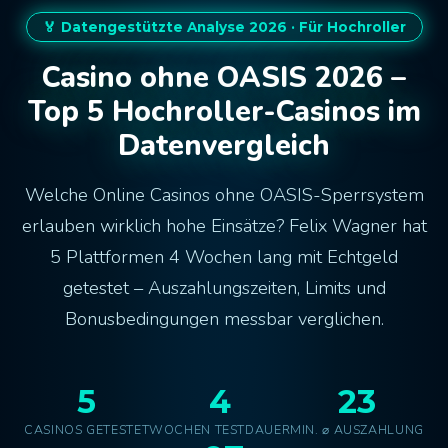
🏅 Datengestützte Analyse 2026 · Für Hochroller
Casino ohne OASIS 2026 –
Top 5 Hochroller-Casinos im
Datenvergleich
Welche Online Casinos ohne OASIS-Sperrsystem
erlauben wirklich hohe Einsätze? Felix Wagner hat
5 Plattformen 4 Wochen lang mit Echtgeld
getestet – Auszahlungszeiten, Limits und
Bonusbedingungen messbar verglichen.
5
4
23
CASINOS GETESTET
WOCHEN TESTDAUER
MIN. ⌀ AUSZAHLUNG