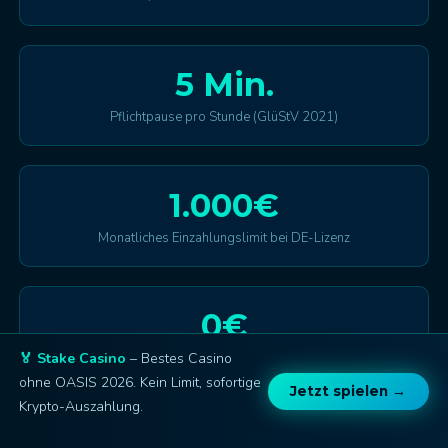
5 Min.
Pflichtpause pro Stunde (GlüStV 2021)
1.000€
Monatliches Einzahlungslimit bei DE-Lizenz
0€
Einsatzlimit bei Casinos ohne OASIS (Kein Zwang)
🏅 Stake Casino
– Bestes Casino
ohne OASIS 2026. Kein Limit, sofortige
Jetzt spielen →
Krypto-Auszahlung.
Für Hochroller – Spieler, die Einsätze von 100€ pro Spin