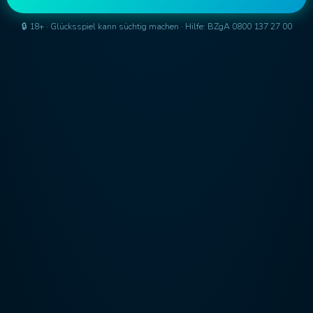
🔒 18+ · Glücksspiel kann süchtig machen · Hilfe: BZgA 0800 137 27 00