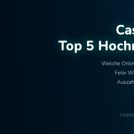
Ca
Top 5 Hochr
Welche Onlin
Felix W
Auszah
CASINO