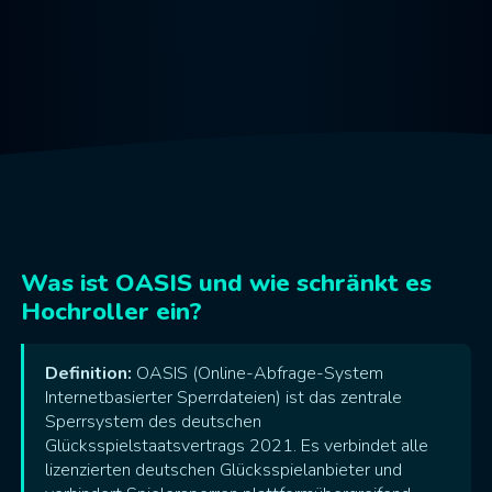
Was ist OASIS und wie schränkt es
Hochroller ein?
Definition:
OASIS (Online-Abfrage-System
Internetbasierter Sperrdateien) ist das zentrale
Sperrsystem des deutschen
Glücksspielstaatsvertrags 2021. Es verbindet alle
lizenzierten deutschen Glücksspielanbieter und