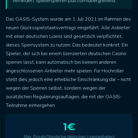
verhindert Spielersperren plattformübergreifend.
Das OASIS-System wurde am 1. Juli 2021 im Rahmen des
neuen Glücksspielstaatsvertrags eingeführt. Alle Anbieter
mit einer deutschen Lizenz sind gesetzlich verpflichtet,
dieses Sperrsystem zu nutzen. Das bedeutet konkret: Ein
Spieler, der sich bei einem lizenzierten deutschen Casino
sperren lässt, kann automatisch bei keinem anderen
angeschlossenen Anbieter mehr spielen. Für Hochroller
stellt dies jedoch eine erhebliche Einschränkung dar – nicht
wegen der Sperren selbst, sondern wegen der
zusätzlichen Regulierungsauflagen, die mit der OASIS-
Teilnahme einhergehen.
1€
Max. Einsatz/Stunde bei deutschen Lizenzanbietern