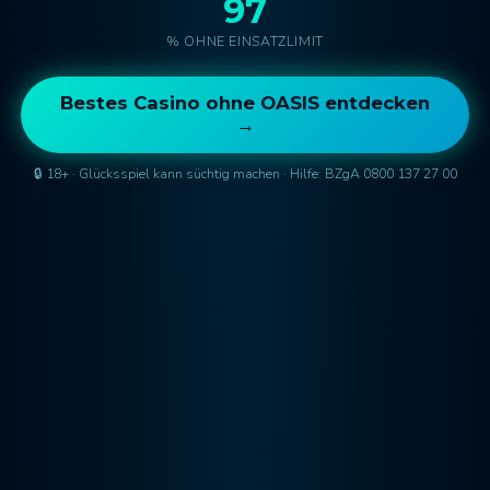
97
% OHNE EINSATZLIMIT
Bestes Casino ohne OASIS entdecken
→
🔒 18+ · Glücksspiel kann süchtig machen · Hilfe: BZgA 0800 137 27 00