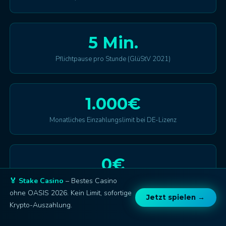
5 Min.
Pflichtpause pro Stunde (GlüStV 2021)
1.000€
Monatliches Einzahlungslimit bei DE-Lizenz
0€
Einsatzlimit bei Casinos ohne OASIS (Kein Zwang)
🏅 Stake Casino
– Bestes Casino
ohne OASIS 2026. Kein Limit, sofortige
Jetzt spielen →
Krypto-Auszahlung.
Für Hochroller – Spieler, die Einsätze von 100€ pro Spin