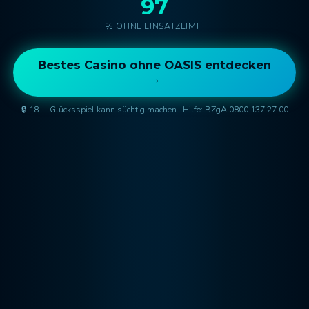
97
% OHNE EINSATZLIMIT
Bestes Casino ohne OASIS entdecken
→
🔒 18+ · Glücksspiel kann süchtig machen · Hilfe: BZgA 0800 137 27 00