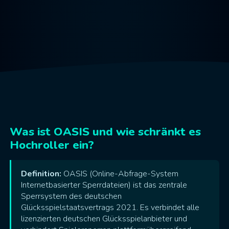
Was ist OASIS und wie schränkt es
Hochroller ein?
Definition:
OASIS (Online-Abfrage-System
Internetbasierter Sperrdateien) ist das zentrale
Sperrsystem des deutschen
Glücksspielstaatsvertrags 2021. Es verbindet alle
lizenzierten deutschen Glücksspielanbieter und